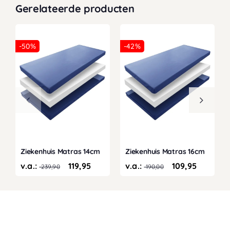
Gerelateerde producten
-50%
-42%
Ziekenhuis Matras 14cm
Ziekenhuis Matras 16cm
v.a.:
119,95
v.a.:
109,95
239,90
190,00