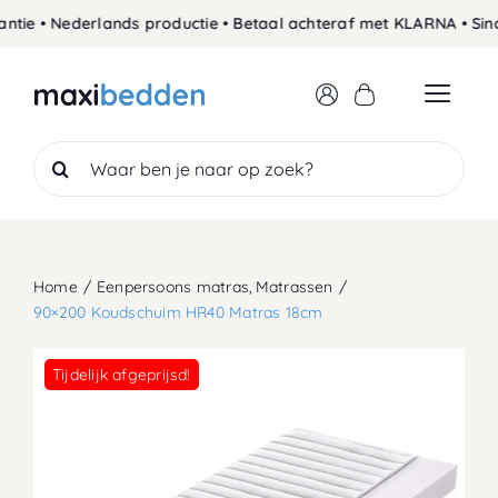
Skip
ie • Nederlands productie • Betaal achteraf met KLARNA • Sinds
to
content
Search
for:
Home
Eenpersoons matras
Matrassen
90×200 Koudschuim HR40 Matras 18cm
Tijdelijk afgeprijsd!