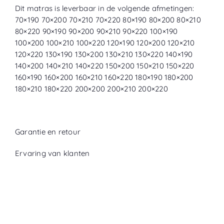
Dit matras is leverbaar in de volgende afmetingen:
70×190 70×200 70×210 70×220 80×190 80×200 80×210
80×220 90×190 90×200 90×210 90×220 100×190
100×200 100×210 100×220 120×190 120×200 120×210
120×220 130×190 130×200 130×210 130×220 140×190
140×200 140×210 140×220 150×200 150×210 150×220
160×190 160×200 160×210 160×220 180×190 180×200
180×210 180×220 200×200 200×210 200×220
Garantie en retour
Ervaring van klanten