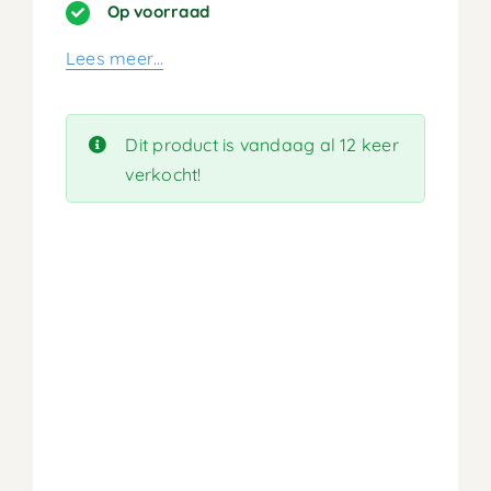
prijs
prijs
Op voorraad
was:
is:
Lees meer…
399,90.
199,95.
Dit product is vandaag al 12 keer
verkocht!