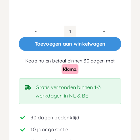
90x200
Koudschuim
Toevoegen aan winkelwagen
HR40
Matras
Koop nu en betaal binnen 30 dagen met
18cm
aantal
Gratis verzonden binnen 1-3
werkdagen in NL & BE
30 dagen bedenktijd
10 jaar garantie