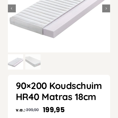
90×200 Koudschuim
HR40 Matras 18cm
199,95
v.a.:
399,90
Oorspronkelijke
Huidige