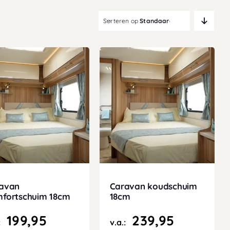
Sorteren op
Standaardvolgorde
avan
Caravan koudschuim
fortschuim 18cm
18cm
199,95
239,95
:
v.a.: