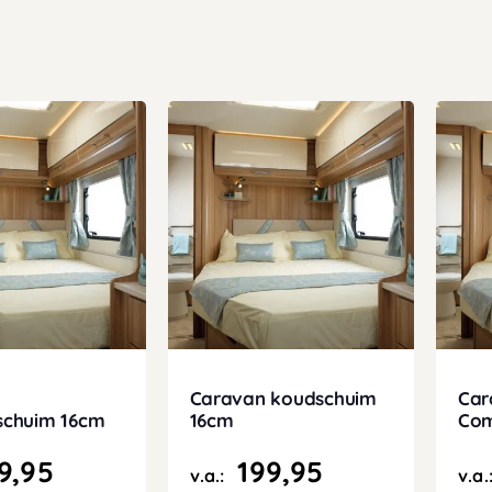
Caravan koudschuim
Car
schuim 16cm
16cm
Com
9,95
199,95
v.a.:
v.a.