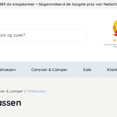
9 de slaapkenner • Gegarandeerd de laagste prijs van Nederland
shoezen
Caravan & Camper
Sale
Klan
van & camper
Matrassen
assen