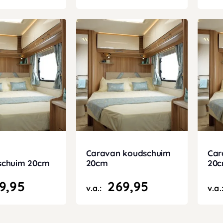
Caravan koudschuim
Car
schuim 20cm
20cm
20
9,95
269,95
v.a.:
v.a.