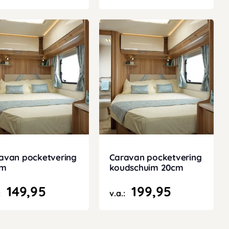
avan pocketvering
Caravan pocketvering
cm
koudschuim 20cm
149,95
199,95
:
v.a.: