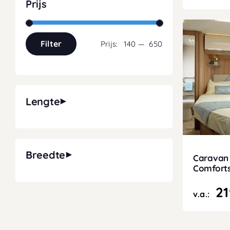
Prijs
Filter
Prijs:
140
—
650
Min.
Max.
prijs
prijs
Lengte
0 - 200cm
201 - 210cm
Breedte
Caravan
211 - 220cm
Comfort
0 - 90cm
21
v.a.:
91 - 180cm