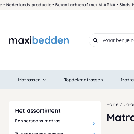
Skip
 Nederlands productie • Betaal achteraf met KLARNA • Sinds 198
to
content
Search
for:
Matrassen
Topdekmatrassen
Matra
Home
Cara
Het assortiment
Matr
Eenpersoons matras
Tweepersoons matras