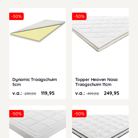
-50%
-50%
Dynamic Traagschuim
Topper Heaven Nasa
5cm
Traagschuim 11cm
v.a.:
119,95
v.a.:
249,95
239,90
499,90
-50%
-50%