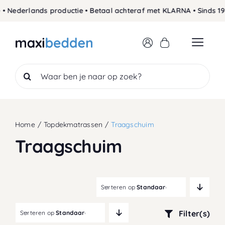
Skip
• Nederlands productie • Betaal achteraf met KLARNA • Sinds 19
to
content
Search
for:
Home
Topdekmatrassen
Traagschuim
Traagschuim
Sorteren op
Standaardvolgorde
Filter(s)
Sorteren op
Standaardvolgorde