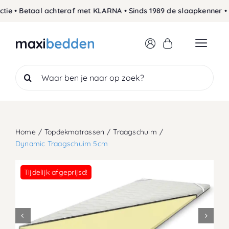
Skip
 • Betaal achteraf met KLARNA • Sinds 1989 de slaapkenner • Ge
to
content
Search
for:
Home
Topdekmatrassen
Traagschuim
Dynamic Traagschuim 5cm
Tijdelijk afgeprijsd!