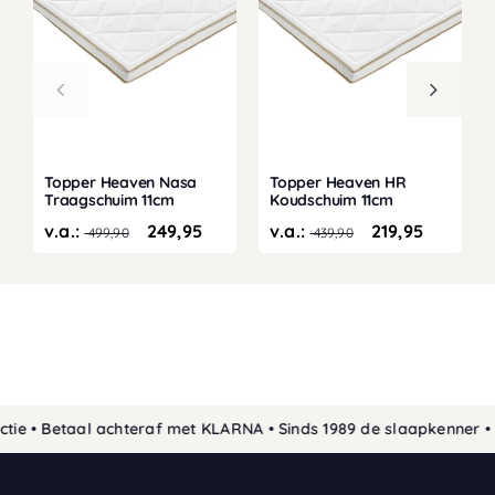
Topper Heaven Nasa
Topper Heaven HR
Traagschuim 11cm
Koudschuim 11cm
v.a.:
249,95
v.a.:
219,95
499,90
439,90
 • Betaal achteraf met KLARNA • Sinds 1989 de slaapkenner • Ge