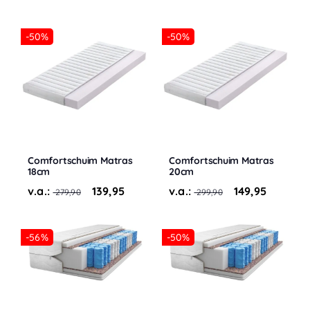
-50%
-50%
Comfortschuim Matras
Comfortschuim Matras
18cm
20cm
v.a.:
139,95
v.a.:
149,95
279,90
299,90
-56%
-50%