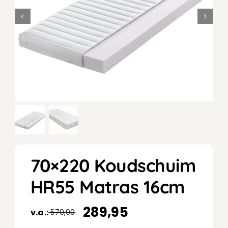
70×220 Koudschuim
HR55 Matras 16cm
289,95
v.a.:
579,90
Oorspronkelijke
Huidige