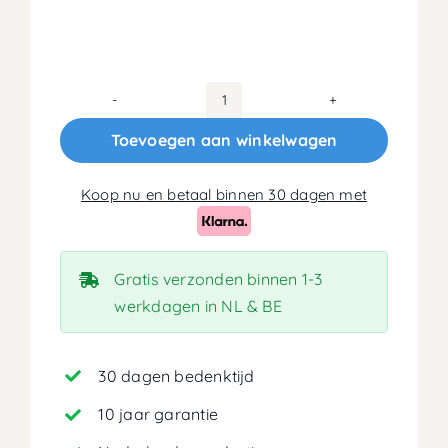
70x220
Koudschuim
Toevoegen aan winkelwagen
HR55
Matras
Koop nu en betaal binnen 30 dagen met
16cm
aantal
Gratis verzonden binnen 1-3
werkdagen in NL & BE
30 dagen bedenktijd
10 jaar garantie