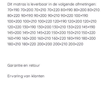
Dit matras is leverbaar in de volgende afmetingen:
70×190 70×200 70×210 70×220 80×190 80×200 80×210
80×220 90×190 90×200 90×210 90×220 100×190
100×200 100×210 100×220 120×190 120×200 120×210
120×220 130×190 130×200 130×210 130×220 145×190
145×200 145×210 145×220 150×200 150×210 150×220
160×190 160×200 160×210 160×220 180×190 180×200
180×210 180×220 200×200 200×210 200×220
Garantie en retour
Ervaring van klanten