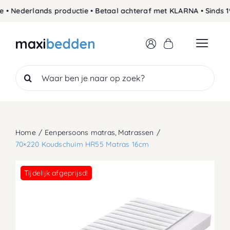
Skip
• Nederlands productie • Betaal achteraf met KLARNA • Sinds 19
to
content
Search
for:
Home
Eenpersoons matras
Matrassen
70×220 Koudschuim HR55 Matras 16cm
Tijdelijk afgeprijsd!