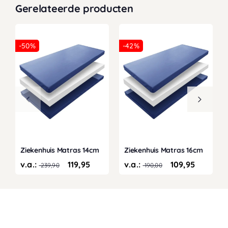
Gerelateerde producten
-50%
-42%
Ziekenhuis Matras 14cm
Ziekenhuis Matras 16cm
v.a.:
119,95
v.a.:
109,95
239,90
190,00