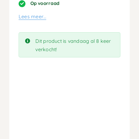
prijs
prijs
Op voorraad
was:
is:
Lees meer…
579,90.
289,95.
Dit product is vandaag al 8 keer
verkocht!