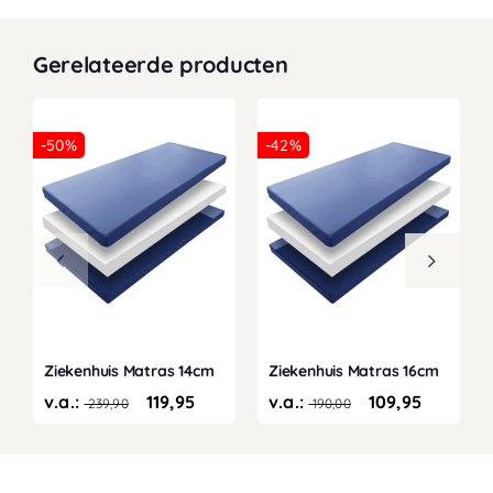
Gerelateerde producten
-50%
-42%
Ziekenhuis Matras 14cm
Ziekenhuis Matras 16cm
v.a.:
119,95
v.a.:
109,95
239,90
190,00