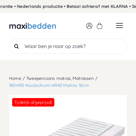
Skip
tie • Nederlands productie • Betaal achteraf met KLARNA • Sin
to
content
Search
for:
Home
Tweepersoons matras
Matrassen
180×190 Koudschuim HR40 Matras 18cm
Tijdelijk afgeprijsd!