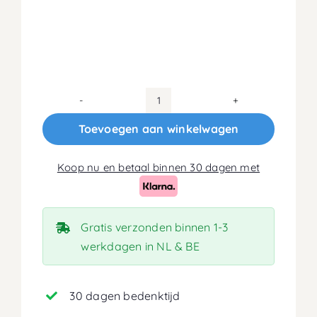
180x190
Koudschuim
Toevoegen aan winkelwagen
HR40
Matras
Koop nu en betaal binnen 30 dagen met
18cm
aantal
Gratis verzonden binnen 1-3
werkdagen in NL & BE
30 dagen bedenktijd