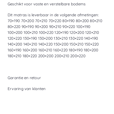
Geschikt voor vaste en verstelbare bodems
Dit matras is leverbaar in de volgende afmetingen:
70×190 70×200 70×210 70×220 80×190 80×200 80×210
80×220 90×190 90×200 90×210 90×220 100×190
100×200 100×210 100×220 120×190 120×200 120×210
120×220 130×190 130×200 130×210 130×220 140×190
140×200 140×210 140×220 150×200 150×210 150×220
160×190 160×200 160×210 160×220 180×190 180×200
180×210 180×220 200×200 200×210 200×220
Garantie en retour
Ervaring van klanten