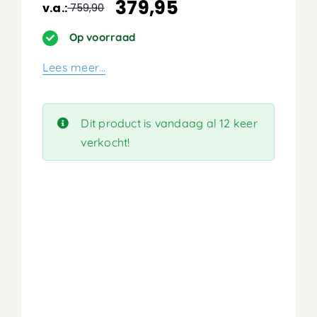
379,95
v.a.:
759,90
Oorspronkelijke
Huidige
prijs
prijs
Op voorraad
was:
is:
Lees meer…
759,90.
379,95.
Dit product is vandaag al 12 keer
verkocht!