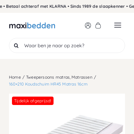
Skip
• Betaal achteraf met KLARNA • Sinds 1989 de slaapkenner • Geg
to
content
Search
for:
Home
Tweepersoons matras
Matrassen
160×210 Koudschuim HR45 Matras 16cm
Tijdelijk afgeprijsd!