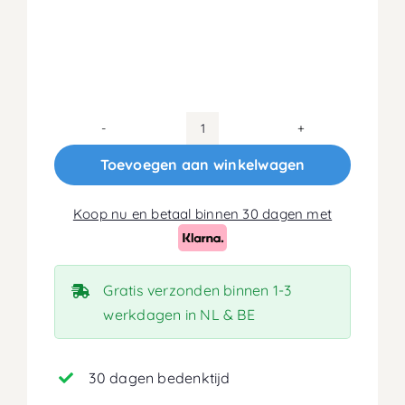
160x210
Koudschuim
Toevoegen aan winkelwagen
HR45
Matras
Koop nu en betaal binnen 30 dagen met
16cm
aantal
Gratis verzonden binnen 1-3
werkdagen in NL & BE
30 dagen bedenktijd