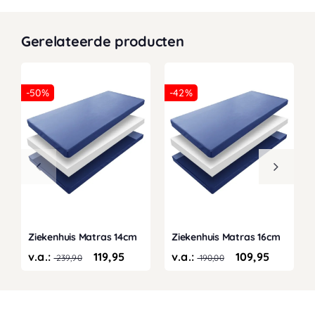
Gerelateerde producten
-50%
-42%
Ziekenhuis Matras 14cm
Ziekenhuis Matras 16cm
v.a.:
119,95
v.a.:
109,95
239,90
190,00