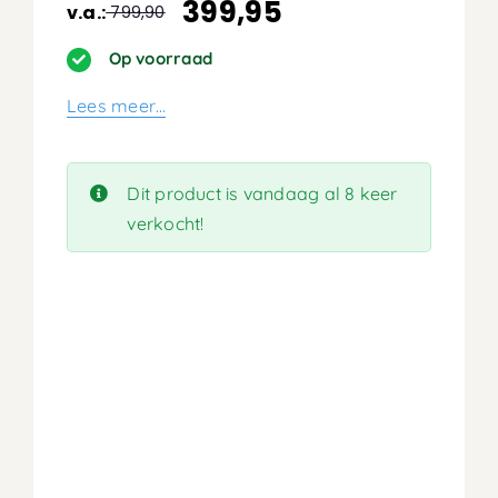
399,95
v.a.:
799,90
Oorspronkelijke
Huidige
prijs
prijs
Op voorraad
was:
is:
Lees meer…
799,90.
399,95.
Dit product is vandaag al 8 keer
verkocht!