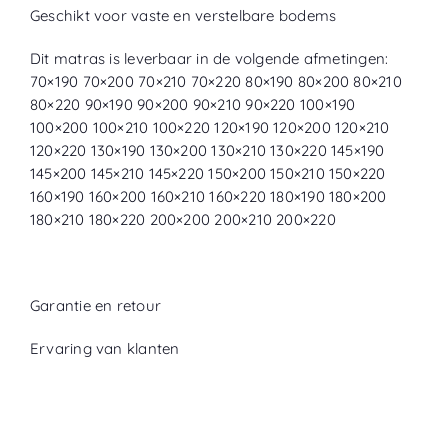
Geschikt voor vaste en verstelbare bodems
Dit matras is leverbaar in de volgende afmetingen:
70×190 70×200 70×210 70×220 80×190 80×200 80×210
80×220 90×190 90×200 90×210 90×220 100×190
100×200 100×210 100×220 120×190 120×200 120×210
120×220 130×190 130×200 130×210 130×220 145×190
145×200 145×210 145×220 150×200 150×210 150×220
160×190 160×200 160×210 160×220 180×190 180×200
180×210 180×220 200×200 200×210 200×220
Garantie en retour
Ervaring van klanten