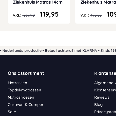
Ziekenhuis Matras 14cm
Ziekenhuis Matr
119,95
10
v.a.:
v.a.:
239,90
190,00
rlands productie • Betaal achteraf met KLARNA • Sinds 1989 de 
Ons assortiment
Klantense
Matrassen
Algemene 
Topdekmatrassen
Klantenser
Matrashoezen
Reviews
Caravan & Camper
Blog
Sale
Privacysta