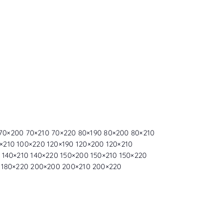
0 70×200 70×210 70×220 80×190 80×200 80×210
×210 100×220 120×190 120×200 120×210
 140×210 140×220 150×200 150×210 150×220
0 180×220 200×200 200×210 200×220