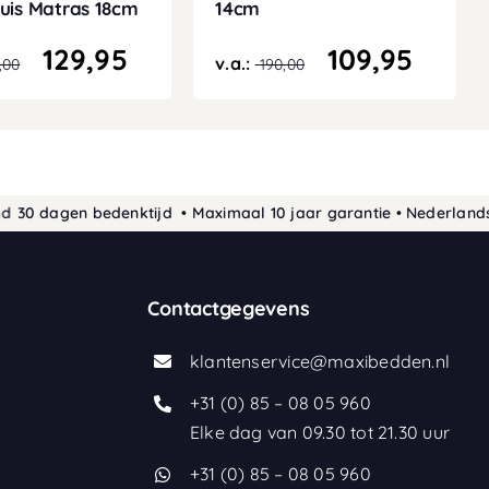
uis Matras 18cm
14cm
129,95
109,95
v.a.:
,00
190,00
agen bedenktijd • Maximaal 10 jaar garantie • Nederlands prod
Contactgegevens
klantenservice@maxibedden.nl
+31 (0) 85 – 08 05 960
Elke dag van 09.30 tot 21.30 uur
+31 (0) 85 – 08 05 960