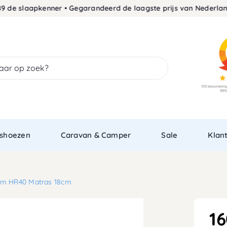
slaapkenner • Gegarandeerd de laagste prijs van Nederland
30 d
shoezen
Caravan & Camper
Sale
Klan
im HR40 Matras 18cm
1