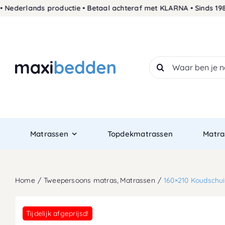
Skip
rlands productie • Betaal achteraf met KLARNA • Sinds 1989 de 
to
content
Search
for:
Matrassen
Topdekmatrassen
Matra
Home
Tweepersoons matras
Matrassen
160×210 Koudschu
Tijdelijk afgeprijsd!