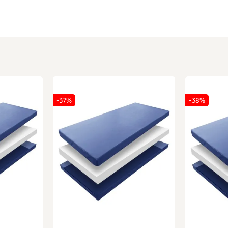
-37%
-38%