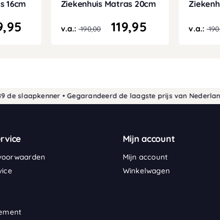
as 16cm
Ziekenhuis Matras 20cm
Ziekenh
9,95
119,95
v.a.:
v.a.:
190,00
190
slaapkenner • Gegarandeerd de laagste prijs van Nederland
30 d
rvice
Mijn account
voorwaarden
Mijn account
vice
Winkelwagen
tement