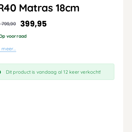
R40 Matras 18cm
399,95
:
799,90
spronkelijke
dige
s
s
Op voorraad
:
s meer…
,90.
,95.
Dit product is vandaag al 12 keer verkocht!