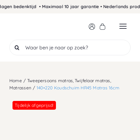
Skip
gen bedenktijd • Maximaal 10 jaar garantie • Nederlands produc
to
content
Search
for:
Home
Tweepersoons matras
Twijfelaar matras
Matrassen
140×220 Koudschuim HR45 Matras 16cm
Tijdelijk afgeprijsd!