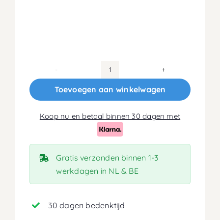
100×220
Koudschuim
Toevoegen aan winkelwagen
HR55
Matras
Koop nu en betaal binnen 30 dagen met
14cm
aantal
Gratis verzonden binnen 1-3
werkdagen in NL & BE
30 dagen bedenktijd