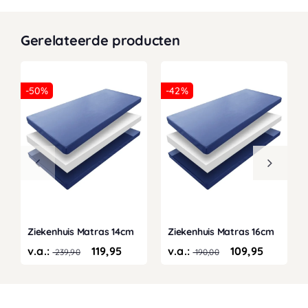
Gerelateerde producten
-50%
-42%
Ziekenhuis Matras 14cm
Ziekenhuis Matras 16cm
v.a.:
119,95
v.a.:
109,95
239,90
190,00