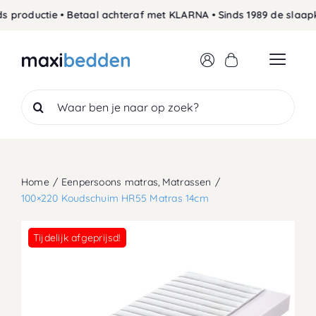
Skip
productie • Betaal achteraf met KLARNA • Sinds 1989 de slaapke
to
content
Search
for:
Home
Eenpersoons matras
Matrassen
100×220 Koudschuim HR55 Matras 14cm
Tijdelijk afgeprijsd!