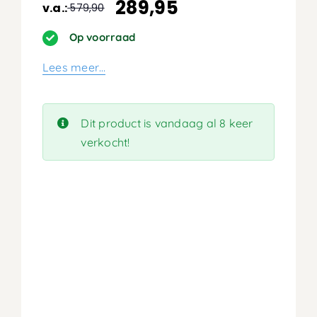
289,95
v.a.:
579,90
Oorspronkelijke
Huidige
prijs
prijs
Op voorraad
was:
is:
Lees meer…
579,90.
289,95.
Dit product is vandaag al 8 keer
verkocht!