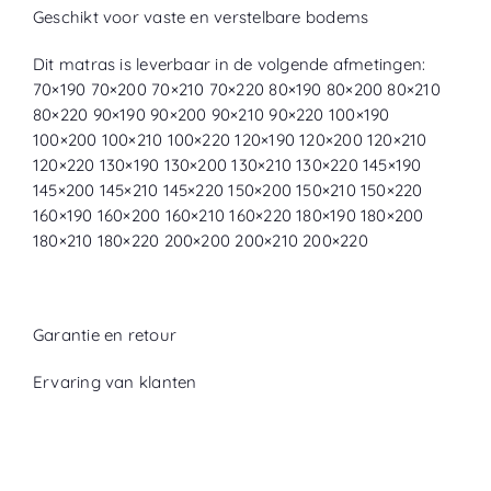
Geschikt voor vaste en verstelbare bodems
Dit matras is leverbaar in de volgende afmetingen:
70×190 70×200 70×210 70×220 80×190 80×200 80×210
80×220 90×190 90×200 90×210 90×220 100×190
100×200 100×210 100×220 120×190 120×200 120×210
120×220 130×190 130×200 130×210 130×220 145×190
145×200 145×210 145×220 150×200 150×210 150×220
160×190 160×200 160×210 160×220 180×190 180×200
180×210 180×220 200×200 200×210 200×220
Garantie en retour
Ervaring van klanten