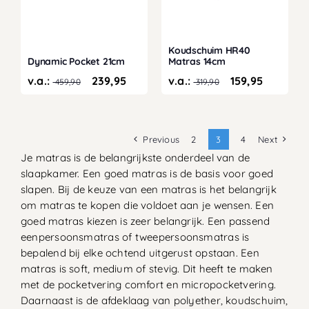
Koudschuim HR40
Dynamic Pocket 21cm
Matras 14cm
v.a.:
239,95
v.a.:
159,95
459,90
319,90
Previous
2
3
4
Next
Je matras is de belangrijkste onderdeel van de
slaapkamer. Een goed matras is de basis voor goed
slapen. Bij de keuze van een matras is het belangrijk
om matras te kopen die voldoet aan je wensen. Een
goed matras kiezen is zeer belangrijk. Een passend
eenpersoonsmatras of tweepersoonsmatras is
bepalend bij elke ochtend uitgerust opstaan. Een
matras is soft, medium of stevig. Dit heeft te maken
met de pocketvering comfort en micropocketvering.
Daarnaast is de afdeklaag van polyether, koudschuim,