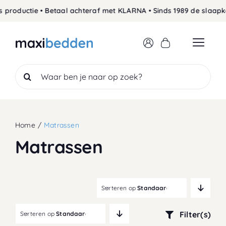
Skip
uctie • Betaal achteraf met KLARNA • Sinds 1989 de slaapkenner
to
content
Search
for:
Home
Matrassen
Matrassen
Sorteren op
Standaardvolgorde
Filter(s)
Sorteren op
Standaardvolgorde