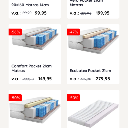
Aero Pocket 21cm
Matras
90×160 Matras 14cm
v.a.:
199,95
v.a.:
99,95
199,90
379,90
Oorspronkelijke
Huidige
prijs
prijs
was:
is:
-56%
-47%
199,90.
99,95.
Comfort Pocket 21cm
Matras
EcoLatex Pocket 21cm
v.a.:
149,95
v.a.:
279,95
299,90
519,90
-50%
-50%