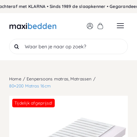
Skip
chteraf met KLARNA • Sinds 1989 de slaapkenner • Gegarandeerd 
to
content
Search
for:
Home
Eenpersoons matras
Matrassen
80×200 Matras 16cm
Tijdelijk afgeprijsd!