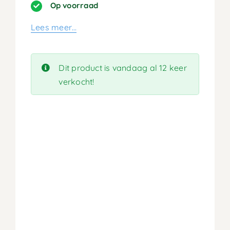
prijs
prijs
Op voorraad
was:
is:
Lees meer…
259,90.
129,95.
Dit product is vandaag al 12 keer
verkocht!