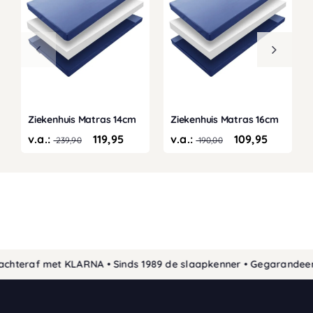
Ziekenhuis Matras 14cm
Ziekenhuis Matras 16cm
v.a.:
119,95
v.a.:
109,95
239,90
190,00
chteraf met KLARNA • Sinds 1989 de slaapkenner • Gegarandeerd 