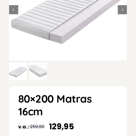
80×200 Matras
16cm
129,95
v.a.:
259,90
Oorspronkelijke
Huidige