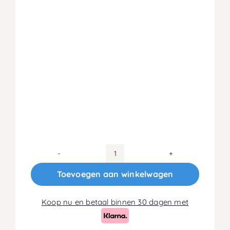
Koudschuim
HR50
Toevoegen aan winkelwagen
Matras
20cm
Koop nu en betaal binnen 30 dagen met
aantal