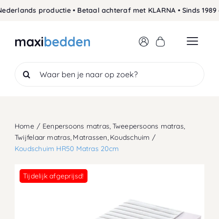
Skip
rlands productie • Betaal achteraf met KLARNA • Sinds 1989 de 
to
content
Search
for:
Home
Eenpersoons matras
Tweepersoons matras
Twijfelaar matras
Matrassen
Koudschuim
Koudschuim HR50 Matras 20cm
Tijdelijk afgeprijsd!