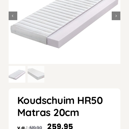
Koudschuim HR50
Matras 20cm
259,95
v.a.:
519,90