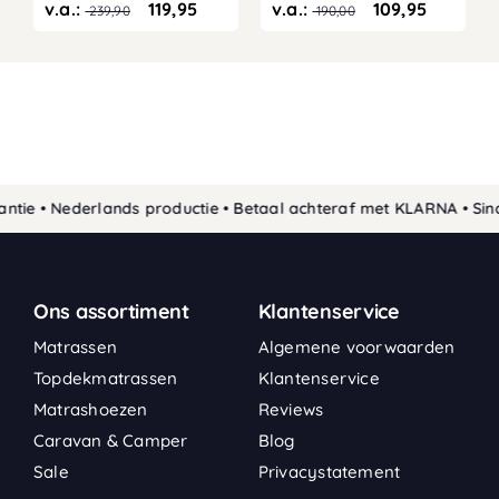
v.a.:
119,95
v.a.:
109,95
239,90
190,00
 • Nederlands productie • Betaal achteraf met KLARNA • Sinds 1
Ons assortiment
Klantenservice
Matrassen
Algemene voorwaarden
Topdekmatrassen
Klantenservice
Matrashoezen
Reviews
Caravan & Camper
Blog
Sale
Privacystatement