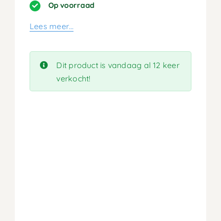
prijs
prijs
Op voorraad
was:
is:
Lees meer…
439,90.
219,95.
Dit product is vandaag al 12 keer
verkocht!