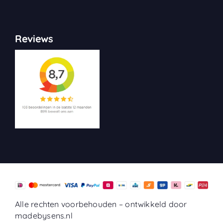
Reviews
Alle rechten voorbehouden –
ontwikkeld door
madebysens.nl