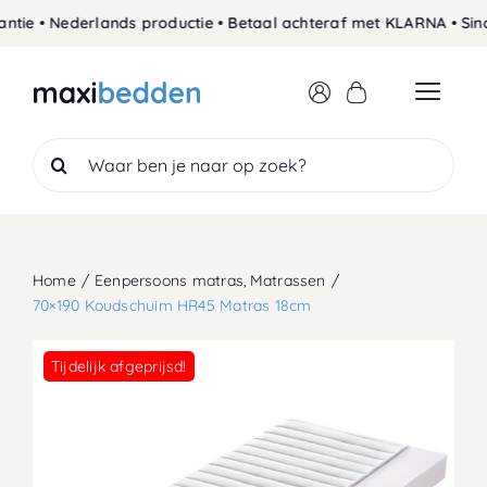
Skip
 • Nederlands productie • Betaal achteraf met KLARNA • Sinds 1
to
content
Search
for:
Home
Eenpersoons matras
Matrassen
70×190 Koudschuim HR45 Matras 18cm
Tijdelijk afgeprijsd!