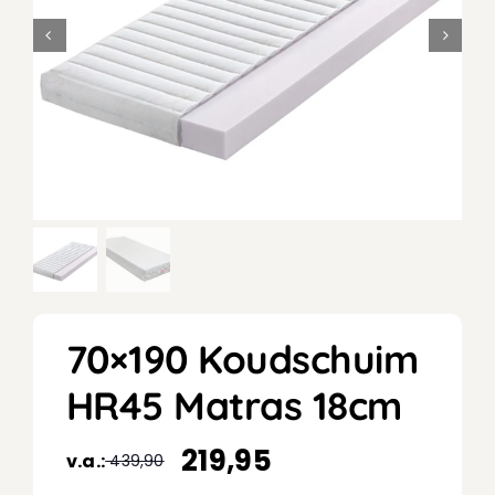
70×190 Koudschuim
HR45 Matras 18cm
219,95
v.a.:
439,90
Oorspronkelijke
Huidige