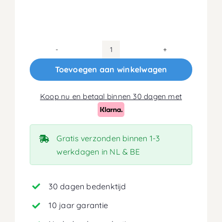
70x190
Koudschuim
Toevoegen aan winkelwagen
HR45
Matras
Koop nu en betaal binnen 30 dagen met
18cm
aantal
Gratis verzonden binnen 1-3
werkdagen in NL & BE
30 dagen bedenktijd
10 jaar garantie