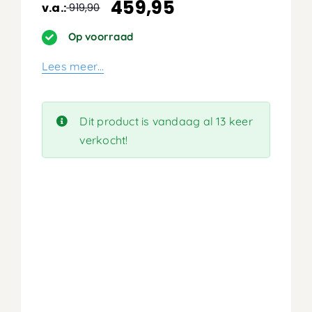
459,95
v.a.:
919,90
Oorspronkelijke
Huidige
prijs
prijs
Op voorraad
was:
is:
Lees meer…
919,90.
459,95.
Dit product is vandaag al 13 keer
verkocht!