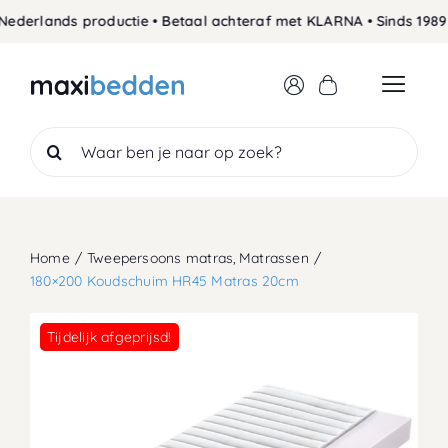
Skip
erlands productie • Betaal achteraf met KLARNA • Sinds 1989 de
to
content
Search
for:
Home
Tweepersoons matras
Matrassen
180×200 Koudschuim HR45 Matras 20cm
Tijdelijk afgeprijsd!