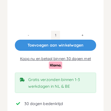
180x200
Koudschuim
Toevoegen aan winkelwagen
HR45
Matras
Koop nu en betaal binnen 30 dagen met
20cm
aantal
Gratis verzonden binnen 1-3
werkdagen in NL & BE
30 dagen bedenktijd