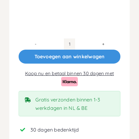
160x190
Koudschuim
Toevoegen aan winkelwagen
HR50
Matras
Koop nu en betaal binnen 30 dagen met
18cm
aantal
Gratis verzonden binnen 1-3
werkdagen in NL & BE
30 dagen bedenktijd