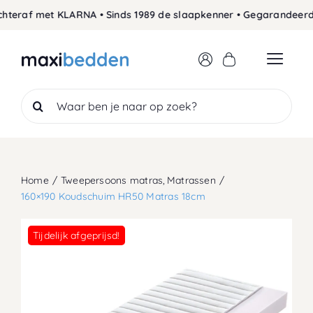
Skip
raf met KLARNA • Sinds 1989 de slaapkenner • Gegarandeerd de l
to
content
Search
for:
Home
Tweepersoons matras
Matrassen
160×190 Koudschuim HR50 Matras 18cm
Tijdelijk afgeprijsd!