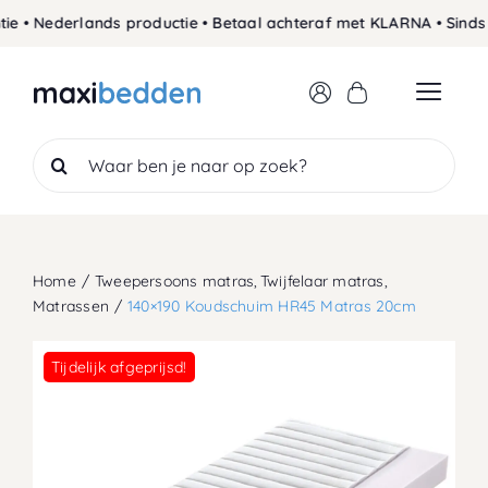
Skip
• Nederlands productie • Betaal achteraf met KLARNA • Sinds 19
to
content
Search
for:
Home
Tweepersoons matras
Twijfelaar matras
Matrassen
140×190 Koudschuim HR45 Matras 20cm
Tijdelijk afgeprijsd!