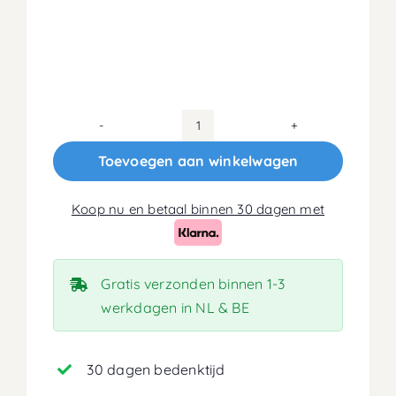
140x190
Koudschuim
Toevoegen aan winkelwagen
HR45
Matras
Koop nu en betaal binnen 30 dagen met
20cm
aantal
Gratis verzonden binnen 1-3
werkdagen in NL & BE
30 dagen bedenktijd