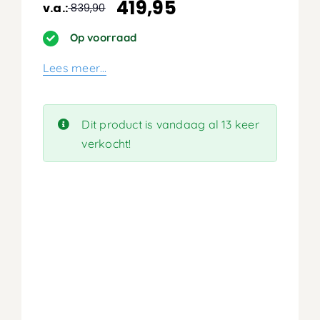
419,95
v.a.:
839,90
Oorspronkelijke
Huidige
prijs
prijs
Op voorraad
was:
is:
Lees meer…
839,90.
419,95.
Dit product is vandaag al 13 keer
verkocht!