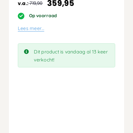
359,95
v.a.:
719,90
Oorspronkelijke
Huidige
prijs
prijs
Op voorraad
was:
is:
Lees meer…
719,90.
359,95.
Dit product is vandaag al 13 keer
verkocht!