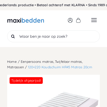
Skip
rlands productie • Betaal achteraf met KLARNA • Sinds 1989 de 
to
content
Search
for:
Home
Eenpersoons matras
Twijfelaar matras
Matrassen
120×220 Koudschuim HR45 Matras 20cm
Tijdelijk afgeprijsd!