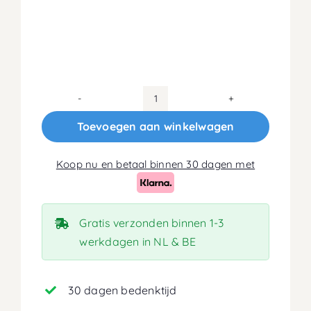
120x220
Koudschuim
Toevoegen aan winkelwagen
HR45
Matras
Koop nu en betaal binnen 30 dagen met
20cm
aantal
Gratis verzonden binnen 1-3
werkdagen in NL & BE
30 dagen bedenktijd