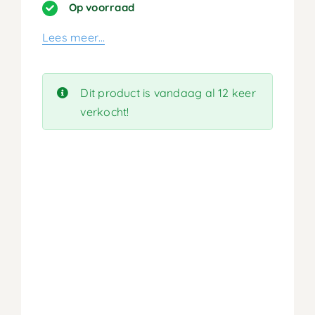
prijs
prijs
Op voorraad
was:
is:
Lees meer…
379,90.
189,95.
Dit product is vandaag al 12 keer
verkocht!