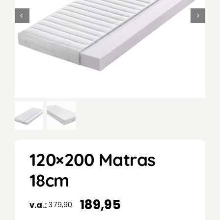
120×200 Matras
18cm
189,95
v.a.:
379,90
Oorspronkelijke
Huidige