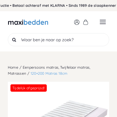
Skip
ie • Betaal achteraf met KLARNA • Sinds 1989 de slaapkenner •
to
content
Search
for:
Home
Eenpersoons matras
Twijfelaar matras
Matrassen
120×200 Matras 18cm
Tijdelijk afgeprijsd!