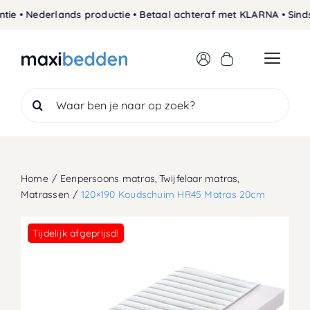
Skip
• Nederlands productie • Betaal achteraf met KLARNA • Sinds 19
to
content
Search
for:
Home
Eenpersoons matras
Twijfelaar matras
Matrassen
120×190 Koudschuim HR45 Matras 20cm
Tijdelijk afgeprijsd!