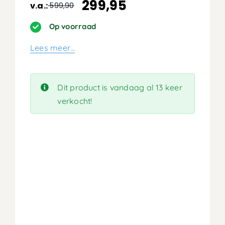
299,95
v.a.:
599,90
Oorspronkelijke
Huidige
prijs
prijs
Op voorraad
was:
is:
Lees meer…
599,90.
299,95.
Dit product is vandaag al 13 keer
verkocht!