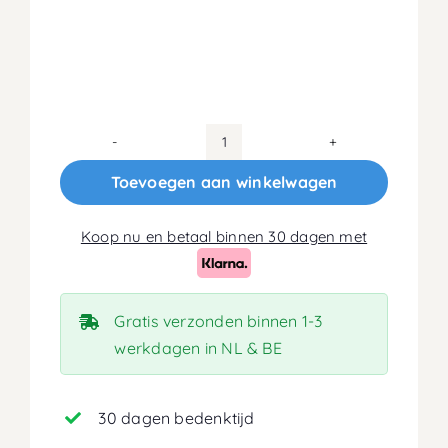
120x190
Koudschuim
Toevoegen aan winkelwagen
HR45
Matras
Koop nu en betaal binnen 30 dagen met
20cm
aantal
Gratis verzonden binnen 1-3
werkdagen in NL & BE
30 dagen bedenktijd