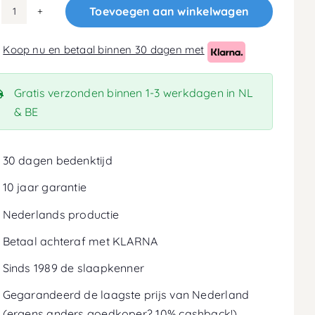
Toevoegen aan winkelwagen
100x220
Matras
Koop nu en betaal binnen 30 dagen met
20cm
aantal
Gratis verzonden binnen 1-3 werkdagen in NL
& BE
30 dagen bedenktijd
10 jaar garantie
Nederlands productie
Betaal achteraf met KLARNA
Sinds 1989 de slaapkenner
Gegarandeerd de laagste prijs van Nederland
(ergens anders goedkoper? 10% cashback!)