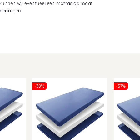
kunnen wij eventueel een matras op maat
nbegrepen.
-38%
-37%