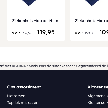
Ziekenhuis Matras 14cm
Ziekenhuis Matr
119,95
10
v.a.:
v.a.:
239,90
190,00
et KLARNA • Sinds 1989 de slaapkenner • Gegarandeerd de laagst
Ons assortiment
Klantense
Matrassen
Algemene 
Topdekmatrassen
Klantenser