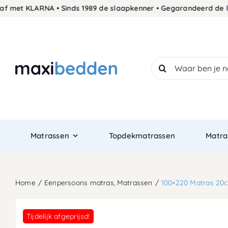
Skip
et KLARNA • Sinds 1989 de slaapkenner • Gegarandeerd de laagst
to
content
Search
for:
Matrassen
Topdekmatrassen
Matra
Home
Eenpersoons matras
Matrassen
100×220 Matras 20
Tijdelijk afgeprijsd!