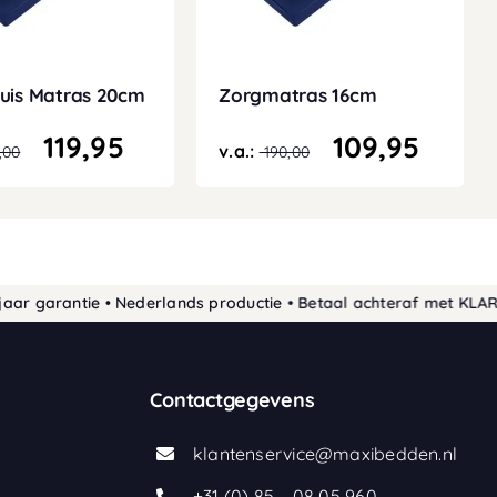
uis Matras 20cm
Zorgmatras 16cm
119,95
109,95
v.a.:
,00
190,00
arantie • Nederlands productie • Betaal achteraf met KLARNA • 
Contactgegevens
klantenservice@maxibedden.nl
+31 (0) 85 – 08 05 960