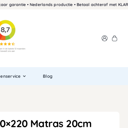
arantie • Nederlands productie • Betaal achteraf met KLARNA • 
tenservice
Blog
00×220 Matras 20cm