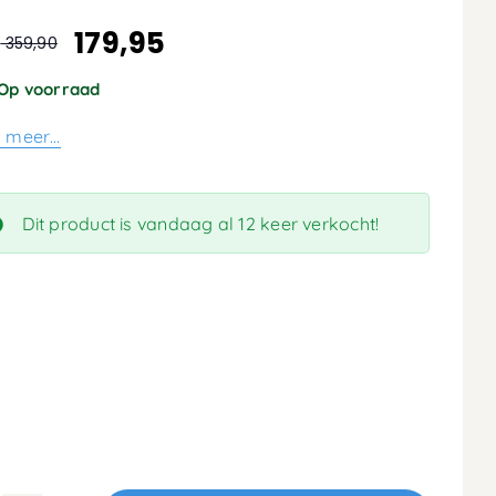
179,95
:
359,90
spronkelijke
dige
s
s
Op voorraad
:
s meer…
,90.
95.
Dit product is vandaag al 12 keer verkocht!