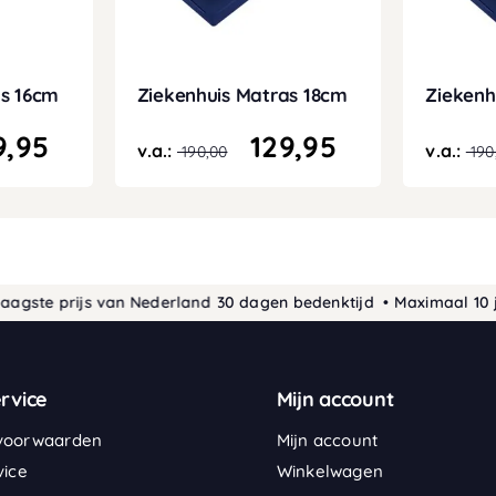
as 16cm
Ziekenhuis Matras 18cm
Ziekenh
9,95
129,95
v.a.:
v.a.:
190,00
190
e prijs van Nederland
30 dagen bedenktijd • Maximaal 10 jaar g
rvice
Mijn account
voorwaarden
Mijn account
vice
Winkelwagen