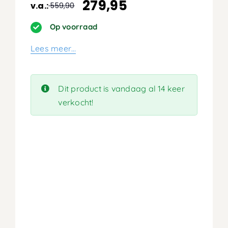
279,95
v.a.:
559,90
Oorspronkelijke
Huidige
prijs
prijs
Op voorraad
was:
is:
Lees meer…
559,90.
279,95.
Dit product is vandaag al 14 keer
verkocht!