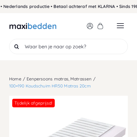
Skip
derlands productie • Betaal achteraf met KLARNA • Sinds 1989 
to
content
Search
for:
Home
Eenpersoons matras
Matrassen
100×190 Koudschuim HR50 Matras 20cm
Tijdelijk afgeprijsd!