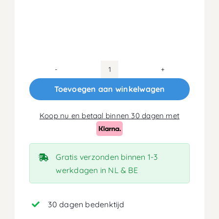
100x190
Koudschuim
Toevoegen aan winkelwagen
HR50
Matras
Koop nu en betaal binnen 30 dagen met
20cm
aantal
Gratis verzonden binnen 1-3
werkdagen in NL & BE
30 dagen bedenktijd