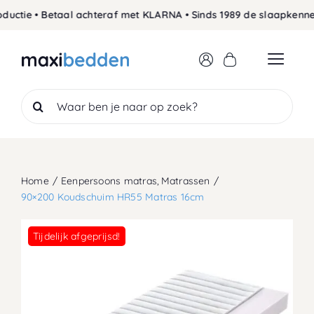
Skip
uctie • Betaal achteraf met KLARNA • Sinds 1989 de slaapkenner
to
content
Search
for:
Home
Eenpersoons matras
Matrassen
90×200 Koudschuim HR55 Matras 16cm
Tijdelijk afgeprijsd!