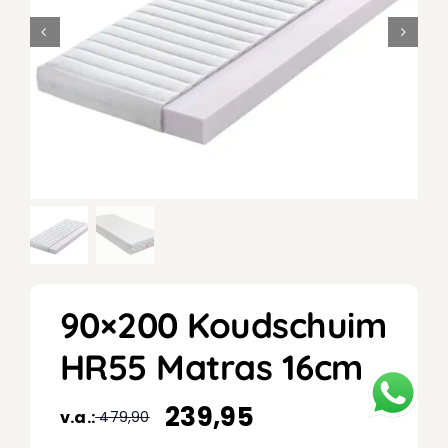
90×200 Koudschuim
HR55 Matras 16cm
239,95
v.a.:
479,90
Oorspronkelijke
Huidige