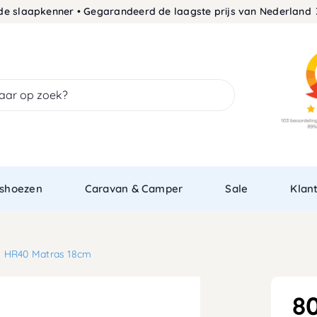
aapkenner • Gegarandeerd de laagste prijs van Nederland
30 dag
shoezen
Caravan & Camper
Sale
Klan
 HR40 Matras 18cm
8