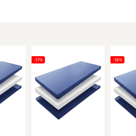
-37%
-38%