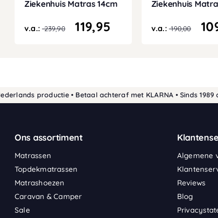
Ziekenhuis Matras 14cm
Ziekenhuis Matr
119,95
10
v.a.:
v.a.:
239,90
190,00
ands productie • Betaal achteraf met KLARNA • Sinds 1989 de sl
Ons assortiment
Klantense
Matrassen
Algemene 
Topdekmatrassen
Klantenser
Matrashoezen
Reviews
Caravan & Camper
Blog
Sale
Privacysta