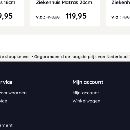
as 16cm
Ziekenhuis Matras 20cm
Ziekenh
9,95
119,95
v.a.:
v.a.:
190,00
190
aapkenner • Gegarandeerd de laagste prijs van Nederland
30 dag
rvice
Mijn account
voorwaarden
Mijn account
vice
Winkelwagen
tement