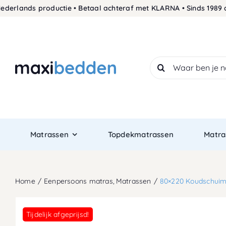
Skip
ands productie • Betaal achteraf met KLARNA • Sinds 1989 de sl
to
content
Search
for:
Matrassen
Topdekmatrassen
Matra
Home
Eenpersoons matras
Matrassen
80×220 Koudschuim
Tijdelijk afgeprijsd!