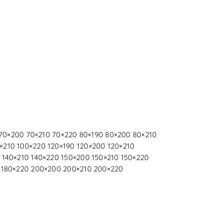
0 70×200 70×210 70×220 80×190 80×200 80×210
×210 100×220 120×190 120×200 120×210
 140×210 140×220 150×200 150×210 150×220
0 180×220 200×200 200×210 200×220