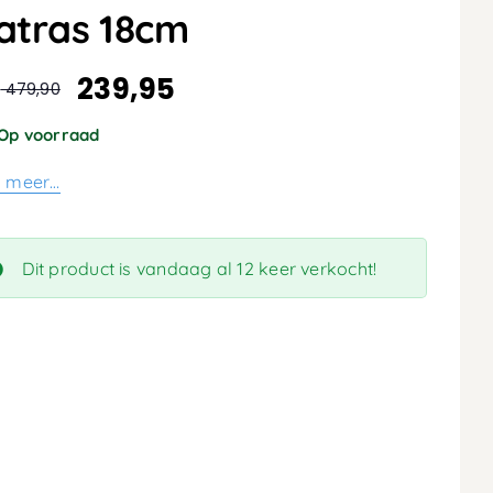
atras 18cm
239,95
:
479,90
spronkelijke
dige
s
s
Op voorraad
:
s meer…
,90.
,95.
Dit product is vandaag al 12 keer verkocht!