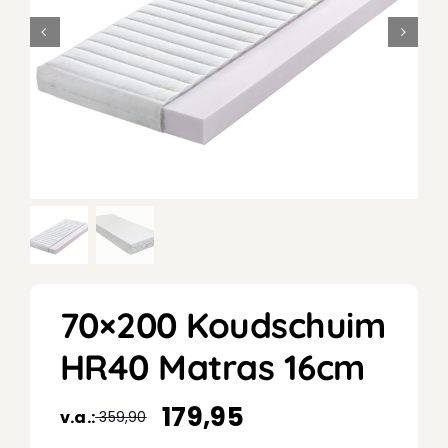
70×200 Koudschuim
HR40 Matras 16cm
179,95
v.a.:
359,90
Oorspronkelijke
Huidige