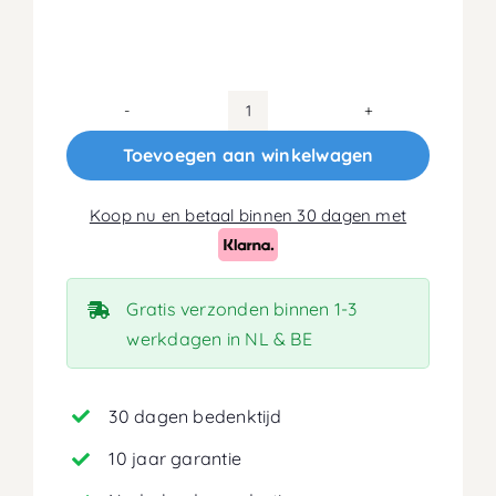
70x200
Koudschuim
Toevoegen aan winkelwagen
HR40
Matras
Koop nu en betaal binnen 30 dagen met
16cm
aantal
Gratis verzonden binnen 1-3
werkdagen in NL & BE
30 dagen bedenktijd
10 jaar garantie