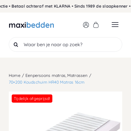
Skip
e • Betaal achteraf met KLARNA • Sinds 1989 de slaapkenner • 
to
content
Search
for:
Home
Eenpersoons matras
Matrassen
70×200 Koudschuim HR40 Matras 16cm
Tijdelijk afgeprijsd!