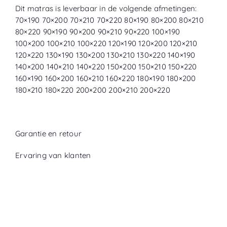
Dit matras is leverbaar in de volgende afmetingen:
70×190 70×200 70×210 70×220 80×190 80×200 80×210
80×220 90×190 90×200 90×210 90×220 100×190
100×200 100×210 100×220 120×190 120×200 120×210
120×220 130×190 130×200 130×210 130×220 140×190
140×200 140×210 140×220 150×200 150×210 150×220
160×190 160×200 160×210 160×220 180×190 180×200
180×210 180×220 200×200 200×210 200×220
Garantie en retour
Ervaring van klanten