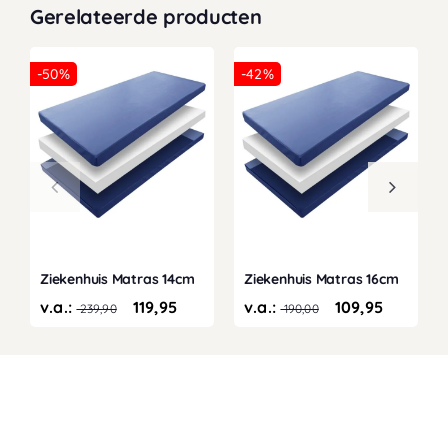
Gerelateerde producten
-50%
-42%
Ziekenhuis Matras 14cm
Ziekenhuis Matras 16cm
v.a.:
119,95
v.a.:
109,95
239,90
190,00