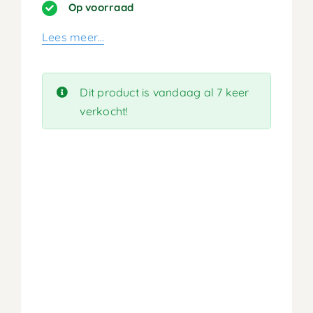
prijs
prijs
Op voorraad
was:
is:
Lees meer…
359,90.
179,95.
Dit product is vandaag al 7 keer
verkocht!