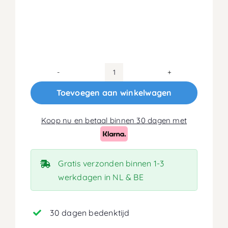
180x210
Koudschuim
Toevoegen aan winkelwagen
HR40
Matras
Koop nu en betaal binnen 30 dagen met
18cm
aantal
Gratis verzonden binnen 1-3
werkdagen in NL & BE
30 dagen bedenktijd