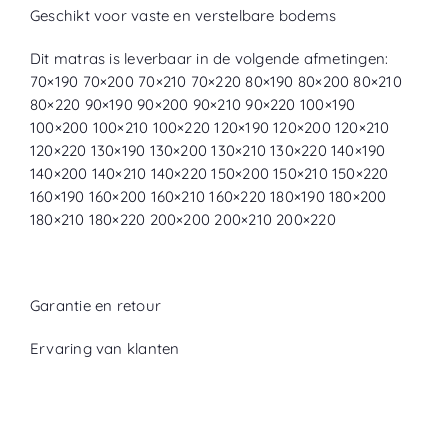
Geschikt voor vaste en verstelbare bodems
Dit matras is leverbaar in de volgende afmetingen:
70×190 70×200 70×210 70×220 80×190 80×200 80×210
80×220 90×190 90×200 90×210 90×220 100×190
100×200 100×210 100×220 120×190 120×200 120×210
120×220 130×190 130×200 130×210 130×220 140×190
140×200 140×210 140×220 150×200 150×210 150×220
160×190 160×200 160×210 160×220 180×190 180×200
180×210 180×220 200×200 200×210 200×220
Garantie en retour
Ervaring van klanten