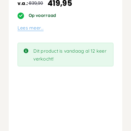
419,95
v.a.:
839,90
Oorspronkelijke
Huidige
prijs
prijs
Op voorraad
was:
is:
Lees meer…
839,90.
419,95.
Dit product is vandaag al 12 keer
verkocht!