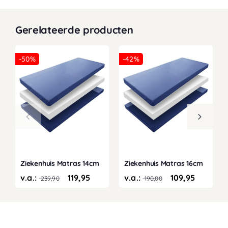
Gerelateerde producten
-50%
-42%
Ziekenhuis Matras 14cm
Ziekenhuis Matras 16cm
v.a.:
119,95
v.a.:
109,95
239,90
190,00