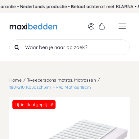
Skip
antie • Nederlands productie • Betaal achteraf met KLARNA • Si
to
content
Search
for:
Home
Tweepersoons matras
Matrassen
180×210 Koudschuim HR40 Matras 18cm
Tijdelijk afgeprijsd!