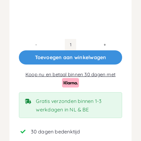
160x220
Koudschuim
Toevoegen aan winkelwagen
HR40
Matras
Koop nu en betaal binnen 30 dagen met
18cm
aantal
Gratis verzonden binnen 1-3
werkdagen in NL & BE
30 dagen bedenktijd