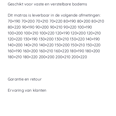
Geschikt voor vaste en verstelbare bodems
Dit matras is leverbaar in de volgende afmetingen:
70×190 70×200 70×210 70×220 80×190 80×200 80×210
80×220 90×190 90×200 90×210 90×220 100×190
100×200 100×210 100×220 120×190 120×200 120×210
120×220 130×190 130×200 130×210 130×220 140×190
140×200 140×210 140×220 150×200 150×210 150×220
160×190 160×200 160×210 160×220 180×190 180×200
180×210 180×220 200×200 200×210 200×220
Garantie en retour
Ervaring van klanten