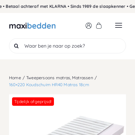
Skip
• Betaal achteraf met KLARNA • Sinds 1989 de slaapkenner • Geg
to
content
Search
for:
Home
Tweepersoons matras
Matrassen
160×220 Koudschuim HR40 Matras 18cm
Tijdelijk afgeprijsd!