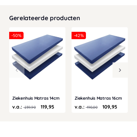
Gerelateerde producten
-50%
-42%
Ziekenhuis Matras 14cm
Ziekenhuis Matras 16cm
v.a.:
119,95
v.a.:
109,95
239,90
190,00