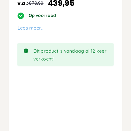
439,95
v.a.:
879,90
Oorspronkelijke
Huidige
prijs
prijs
Op voorraad
was:
is:
Lees meer…
879,90.
439,95.
Dit product is vandaag al 12 keer
verkocht!