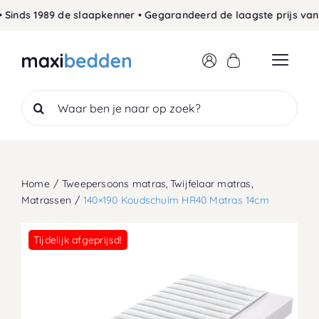
Skip
Sinds 1989 de slaapkenner • Gegarandeerd de laagste prijs van 
to
content
Search
for:
Home
Tweepersoons matras
Twijfelaar matras
Matrassen
140×190 Koudschuim HR40 Matras 14cm
Tijdelijk afgeprijsd!