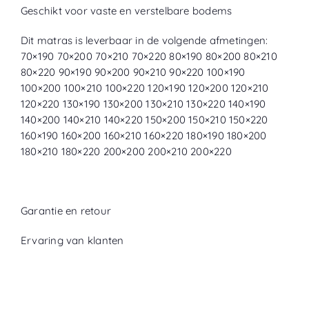
Geschikt voor vaste en verstelbare bodems
Dit matras is leverbaar in de volgende afmetingen:
70×190 70×200 70×210 70×220 80×190 80×200 80×210
80×220 90×190 90×200 90×210 90×220 100×190
100×200 100×210 100×220 120×190 120×200 120×210
120×220 130×190 130×200 130×210 130×220 140×190
140×200 140×210 140×220 150×200 150×210 150×220
160×190 160×200 160×210 160×220 180×190 180×200
180×210 180×220 200×200 200×210 200×220
Garantie en retour
Ervaring van klanten