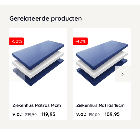
Gerelateerde producten
-50%
-42%
Ziekenhuis Matras 14cm
Ziekenhuis Matras 16cm
v.a.:
119,95
v.a.:
109,95
239,90
190,00