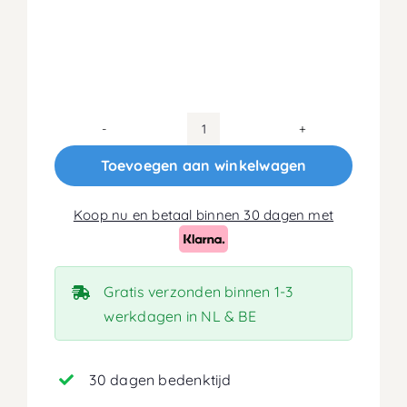
140x190
Koudschuim
Toevoegen aan winkelwagen
HR40
Matras
Koop nu en betaal binnen 30 dagen met
14cm
aantal
Gratis verzonden binnen 1-3
werkdagen in NL & BE
30 dagen bedenktijd