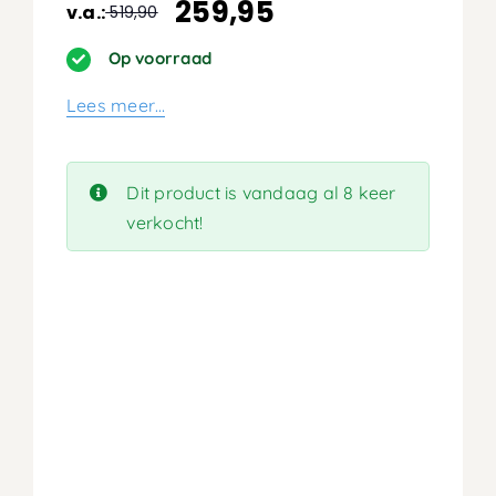
259,95
v.a.:
519,90
Oorspronkelijke
Huidige
prijs
prijs
Op voorraad
was:
is:
Lees meer…
519,90.
259,95.
Dit product is vandaag al 8 keer
verkocht!