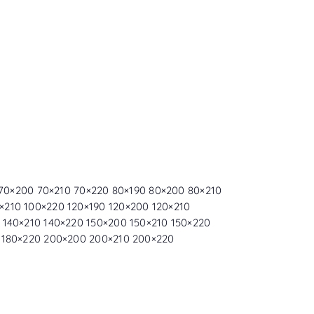
0 70×200 70×210 70×220 80×190 80×200 80×210
×210 100×220 120×190 120×200 120×210
 140×210 140×220 150×200 150×210 150×220
0 180×220 200×200 200×210 200×220