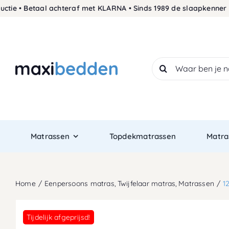
Skip
• Betaal achteraf met KLARNA • Sinds 1989 de slaapkenner • Geg
to
content
Search
for:
Matrassen
Topdekmatrassen
Matra
Home
Eenpersoons matras
Twijfelaar matras
Matrassen
1
Tijdelijk afgeprijsd!