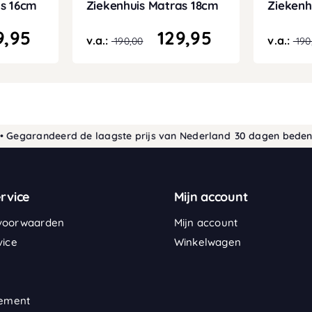
as 16cm
Ziekenhuis Matras 18cm
Ziekenh
9,95
129,95
v.a.:
v.a.:
190,00
190
arandeerd de laagste prijs van Nederland
30 dagen bedenktijd •
rvice
Mijn account
voorwaarden
Mijn account
vice
Winkelwagen
tement