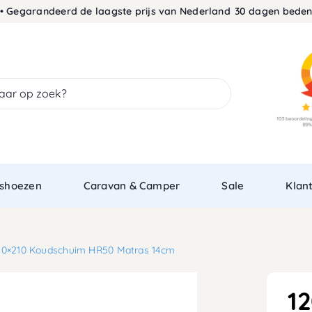
arandeerd de laagste prijs van Nederland
30 dagen bedenktijd •
shoezen
Caravan & Camper
Sale
Klan
20×210 Koudschuim HR50 Matras 14cm
1