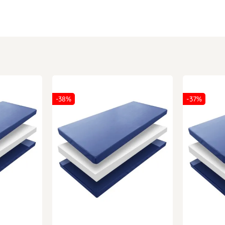
-38%
-37%