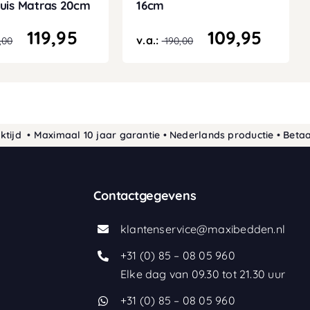
uis Matras 20cm
16cm
119,95
109,95
v.a.:
,00
190,00
 Maximaal 10 jaar garantie • Nederlands productie • Betaal ach
Contactgegevens
klantenservice@maxibedden.nl
+31 (0) 85 – 08 05 960
Elke dag van 09.30 tot 21.30 uur
+31 (0) 85 – 08 05 960