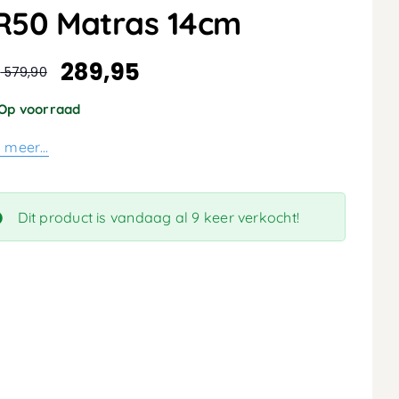
R50 Matras 14cm
289,95
:
579,90
spronkelijke
dige
s
s
Op voorraad
:
s meer…
,90.
,95.
Dit product is vandaag al 9 keer verkocht!