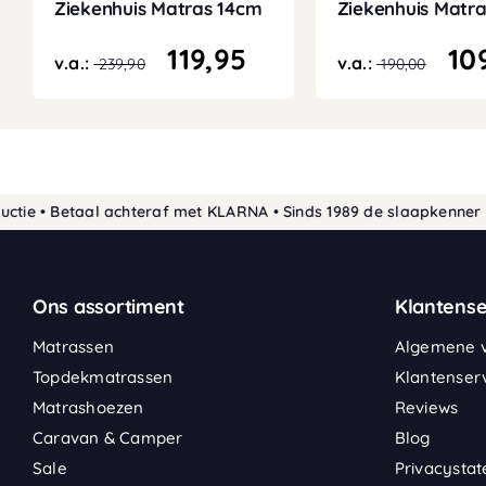
Ziekenhuis Matras 14cm
Ziekenhuis Matr
119,95
10
v.a.:
v.a.:
239,90
190,00
• Betaal achteraf met KLARNA • Sinds 1989 de slaapkenner • Geg
Ons assortiment
Klantense
Matrassen
Algemene 
Topdekmatrassen
Klantenser
Matrashoezen
Reviews
Caravan & Camper
Blog
Sale
Privacysta