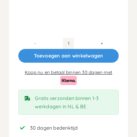
100x200
Koudschuim
Toevoegen aan winkelwagen
HR50
Matras
Koop nu en betaal binnen 30 dagen met
14cm
aantal
Gratis verzonden binnen 1-3
werkdagen in NL & BE
30 dagen bedenktijd