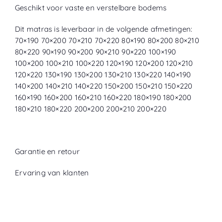
Geschikt voor vaste en verstelbare bodems
Dit matras is leverbaar in de volgende afmetingen:
70×190 70×200 70×210 70×220 80×190 80×200 80×210
80×220 90×190 90×200 90×210 90×220 100×190
100×200 100×210 100×220 120×190 120×200 120×210
120×220 130×190 130×200 130×210 130×220 140×190
140×200 140×210 140×220 150×200 150×210 150×220
160×190 160×200 160×210 160×220 180×190 180×200
180×210 180×220 200×200 200×210 200×220
Garantie en retour
Ervaring van klanten