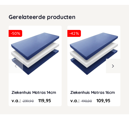
Gerelateerde producten
-50%
-42%
Ziekenhuis Matras 14cm
Ziekenhuis Matras 16cm
v.a.:
119,95
v.a.:
109,95
239,90
190,00