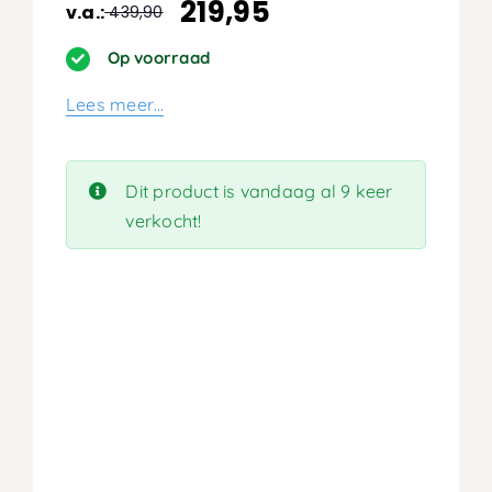
219,95
v.a.:
439,90
Oorspronkelijke
Huidige
prijs
prijs
Op voorraad
was:
is:
Lees meer…
439,90.
219,95.
Dit product is vandaag al 9 keer
verkocht!