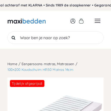
Skip
l achteraf met KLARNA • Sinds 1989 de slaapkenner • Gegarandee
to
content
Search
for:
Home
Eenpersoons matras
Matrassen
100×200 Koudschuim HR50 Matras 14cm
Tijdelijk afgeprijsd!