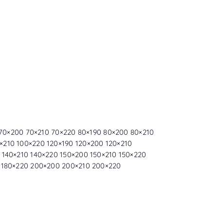
0 70×200 70×210 70×220 80×190 80×200 80×210
×210 100×220 120×190 120×200 120×210
 140×210 140×220 150×200 150×210 150×220
0 180×220 200×200 200×210 200×220