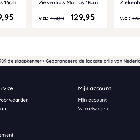
as 16cm
Ziekenhuis Matras 18cm
Ziekenh
9,95
129,95
v.a.:
v.a.:
190,00
190
e slaapkenner • Gegarandeerd de laagste prijs van Nederland
30
rvice
Mijn account
voorwaarden
Mijn account
vice
Winkelwagen
tement