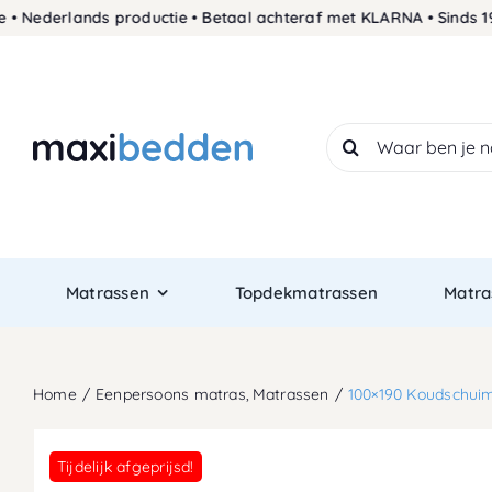
Skip
derlands productie • Betaal achteraf met KLARNA • Sinds 1989 d
to
content
Search
for:
Matrassen
Topdekmatrassen
Matra
Home
Eenpersoons matras
Matrassen
100×190 Koudschui
Tijdelijk afgeprijsd!