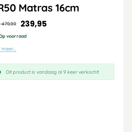
R50 Matras 16cm
239,95
:
479,90
spronkelijke
dige
s
s
Op voorraad
:
s meer…
,90.
,95.
Dit product is vandaag al 9 keer verkocht!