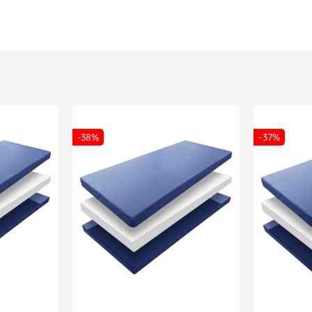
-38%
-37%