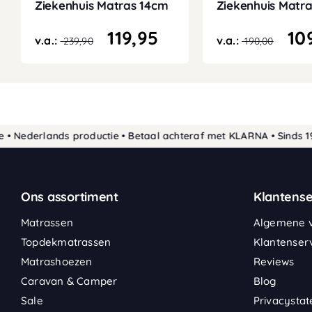
Ziekenhuis Matras 14cm
Ziekenhuis Matr
119,95
10
v.a.:
v.a.:
239,90
190,00
derlands productie • Betaal achteraf met KLARNA • Sinds 1989 d
Ons assortiment
Klantense
Matrassen
Algemene 
Topdekmatrassen
Klantenser
Matrashoezen
Reviews
Caravan & Camper
Blog
Sale
Privacysta