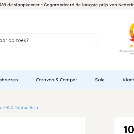
e slaapkenner • Gegarandeerd de laagste prijs van Nederland
30
shoezen
Caravan & Camper
Sale
Klan
m HR50 Matras 16cm
1