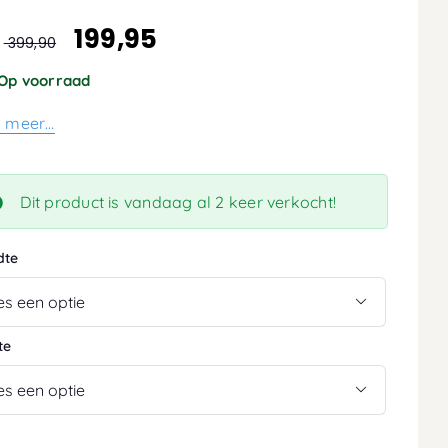
199,95
:
399,90
Op voorraad
s meer…
Dit product is vandaag al 2 keer verkocht!
dte

te
