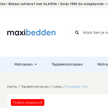
Skip
• Betaal achteraf met KLARNA • Sinds 1989 de slaapkenner • Geg
to
content
Search
for:
Matrassen
Topdekmatrassen
Matra
Home
Topdekmatrassen
Latex
EcoLatex 7cm
Tijdelijk afgeprijsd!