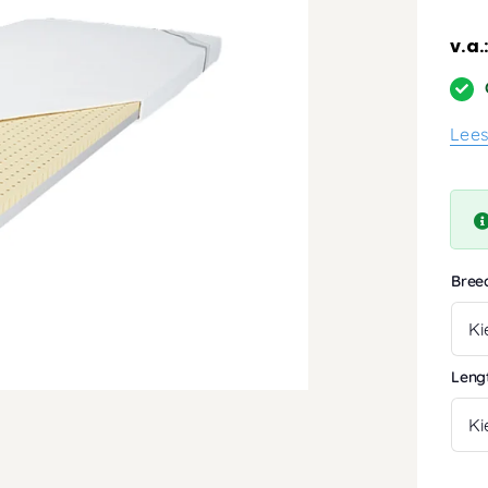
v.a.
Lee
Bree
Leng