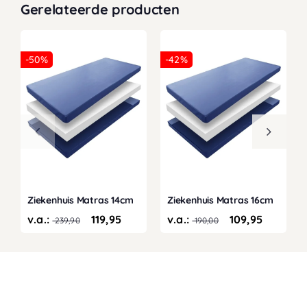
Gerelateerde producten
-50%
-42%
Ziekenhuis Matras 14cm
Ziekenhuis Matras 16cm
v.a.:
119,95
v.a.:
109,95
239,90
190,00