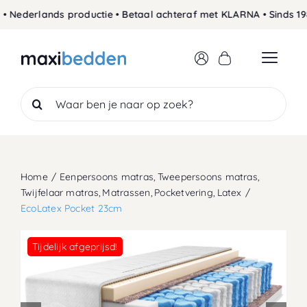
Skip
derlands productie • Betaal achteraf met KLARNA • Sinds 1989 
to
content
Search
for:
Home
Eenpersoons matras
Tweepersoons matras
Twijfelaar matras
Matrassen
Pocketvering
Latex
EcoLatex Pocket 23cm
Tijdelijk afgeprijsd!