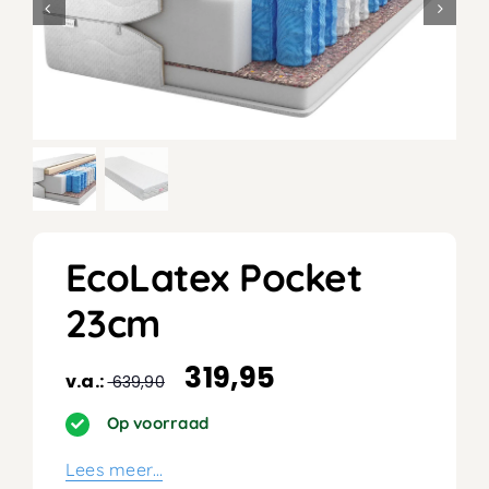
EcoLatex Pocket
23cm
319,95
v.a.:
639,90
Op voorraad
Lees meer…