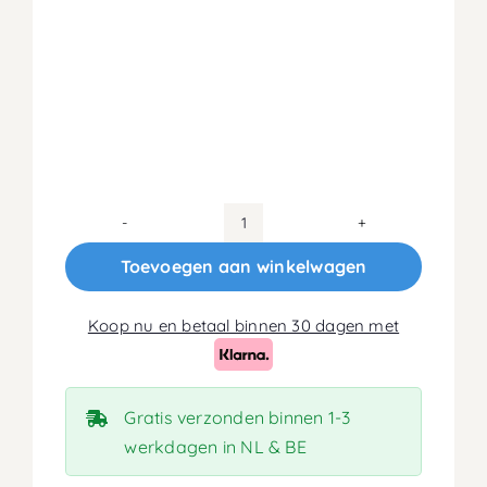
EcoLatex
Pocket
Toevoegen aan winkelwagen
23cm
aantal
Koop nu en betaal binnen 30 dagen met
Gratis verzonden binnen 1-3
werkdagen in NL & BE