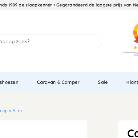
89 de slaapkenner • Gegarandeerd de laagste prijs van Nederlan
shoezen
Caravan & Camper
Sale
Klan
topper 5cm
C