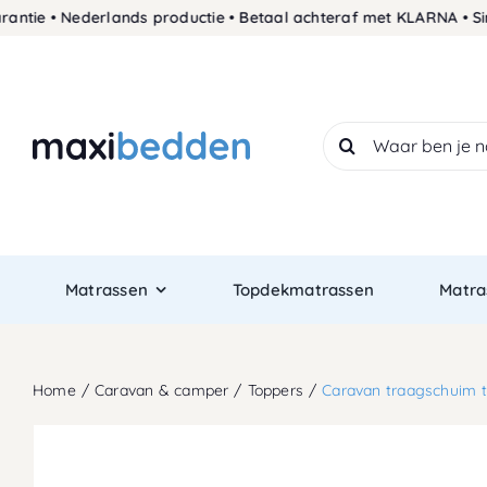
Skip
• Nederlands productie • Betaal achteraf met KLARNA • Sinds 19
to
content
Search
for:
Matrassen
Topdekmatrassen
Matra
Home
Caravan & camper
Toppers
Caravan traagschuim 