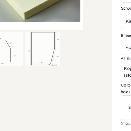
Schu
Bree
Afri
Ro
(st
Uplo
hoek
S
(max.