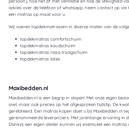
persoon), hoe het zit met ventilatie en hoe de stevigheid va
advies over de telefoon of whatsapp, neem contact op via
een matras op maat voor u.
Wij voeren topdekmatrassen in diverse maten van de volg
topdekmatras comfortschuim
topdekmatras koudschuim
topdekmatras nasa traagschuim
topdekmatras latex
Maxibedden.nl
Maxibedden.nl is een begrip in slapen! Met onze eigen bezor
snel, maar ook precies op het afgesproken tijdstip. De kwal
gerelateerd. Een matras kopen doet u bij Maxibedden.nl t
gerenommeerde leveranciers. Met jarenlange ervaring in d
Dankzij een eigen atelier kunnen wij eventueel een matras