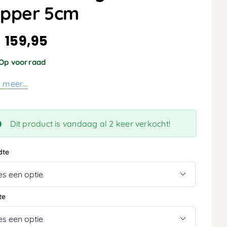
opper 5cm
159,95
:
Op voorraad
s meer…
Dit product is vandaag al 2 keer verkocht!
dte

te
