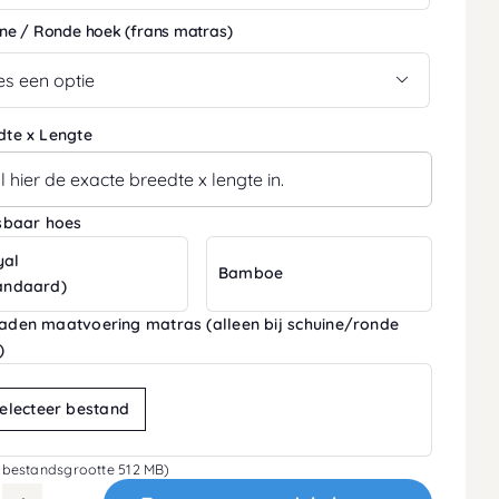
ine / Ronde hoek (frans matras)

dte x Lengte
tsbaar hoes
yal
Bamboe
andaard)
aden maatvoering matras (alleen bij schuine/ronde
)
electeer bestand
 bestandsgrootte 512 MB)