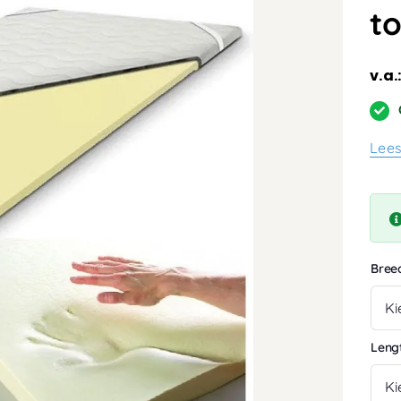
t
v.a.
Lee
Bree
Leng