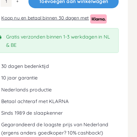
Toevoegen aan winkelwagen
Caravan
traagschuim
Koop nu en betaal binnen 30 dagen met
topper
5cm
aantal
Gratis verzonden binnen 1-3 werkdagen in NL
& BE
30 dagen bedenktijd
10 jaar garantie
Nederlands productie
Betaal achteraf met KLARNA
Sinds 1989 de slaapkenner
Gegarandeerd de laagste prijs van Nederland
(ergens anders goedkoper? 10% cashback!)