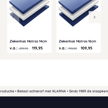
Ziekenhuis Matras 14cm
Ziekenhuis Matras 16cm
v.a.:
119,95
v.a.:
109,95
239,90
190,00
ductie • Betaal achteraf met KLARNA • Sinds 1989 de slaapkenne