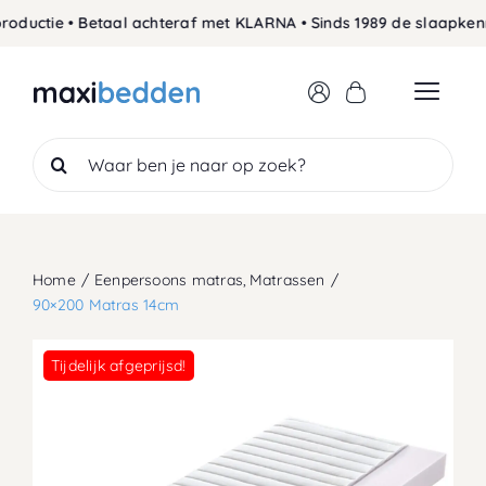
Skip
ductie • Betaal achteraf met KLARNA • Sinds 1989 de slaapkenne
to
content
Search
for:
Home
Eenpersoons matras
Matrassen
90×200 Matras 14cm
Tijdelijk afgeprijsd!