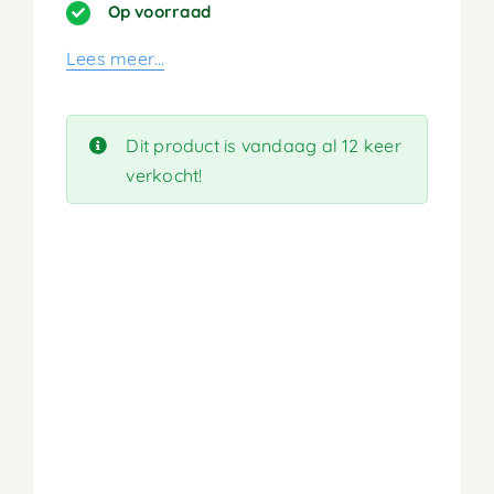
prijs
prijs
Op voorraad
was:
is:
Lees meer…
199,90.
99,95.
Dit product is vandaag al 12 keer
verkocht!