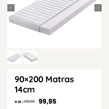
90×200 Matras
14cm
99,95
v.a.:
199,90
Oorspronkelijke
Huidige