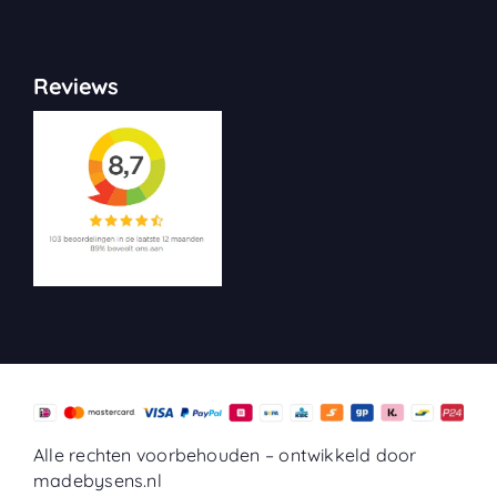
Reviews
Alle rechten voorbehouden –
ontwikkeld door
madebysens.nl