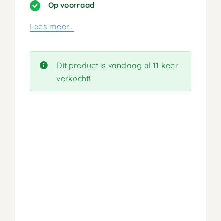
prijs
prijs
Op voorraad
was:
is:
Lees meer…
579,90.
289,95.
Dit product is vandaag al 11 keer
verkocht!