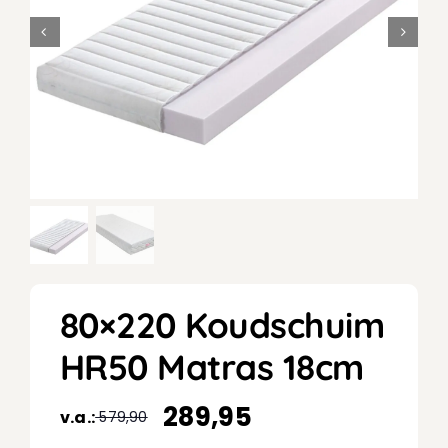
80×220 Koudschuim
HR50 Matras 18cm
289,95
v.a.:
579,90
Oorspronkelijke
Huidige