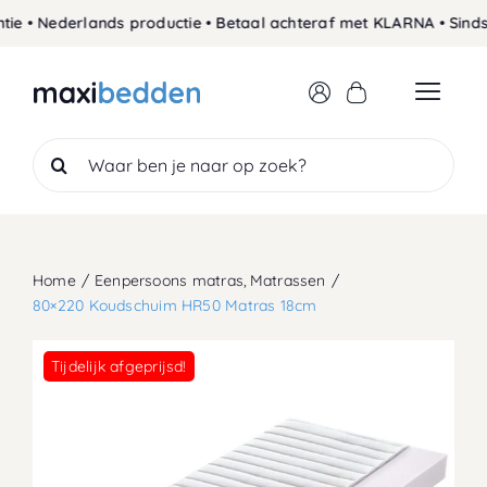
Skip
• Nederlands productie • Betaal achteraf met KLARNA • Sinds 19
to
content
Search
for:
Home
Eenpersoons matras
Matrassen
80×220 Koudschuim HR50 Matras 18cm
Tijdelijk afgeprijsd!