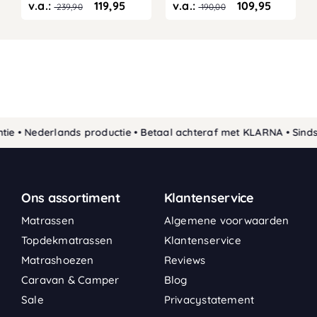
v.a.:
119,95
v.a.:
109,95
239,90
190,00
• Nederlands productie • Betaal achteraf met KLARNA • Sinds 19
Ons assortiment
Klantenservice
Matrassen
Algemene voorwaarden
Topdekmatrassen
Klantenservice
Matrashoezen
Reviews
Caravan & Camper
Blog
Sale
Privacystatement