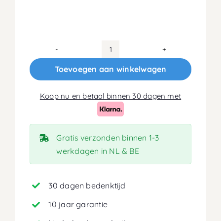
80x220
Koudschuim
Toevoegen aan winkelwagen
HR50
Matras
Koop nu en betaal binnen 30 dagen met
18cm
aantal
Gratis verzonden binnen 1-3
werkdagen in NL & BE
30 dagen bedenktijd
10 jaar garantie