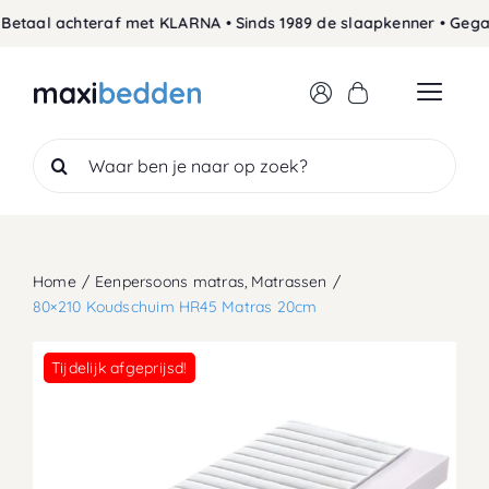
Skip
aal achteraf met KLARNA • Sinds 1989 de slaapkenner • Gegaran
to
content
Search
for:
Home
Eenpersoons matras
Matrassen
80×210 Koudschuim HR45 Matras 20cm
Tijdelijk afgeprijsd!