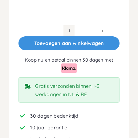
80x210
Koudschuim
Toevoegen aan winkelwagen
HR45
Matras
Koop nu en betaal binnen 30 dagen met
20cm
aantal
Gratis verzonden binnen 1-3
werkdagen in NL & BE
30 dagen bedenktijd
10 jaar garantie