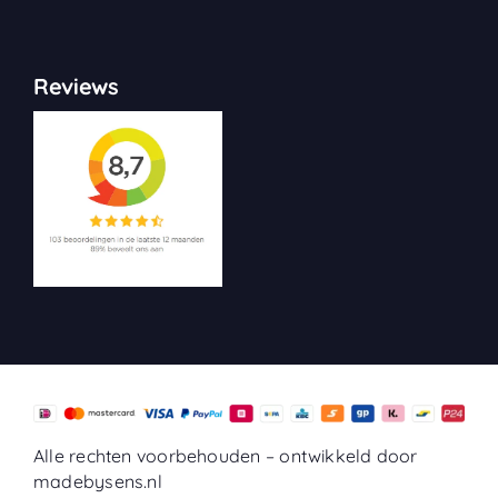
Reviews
Alle rechten voorbehouden –
ontwikkeld door
madebysens.nl