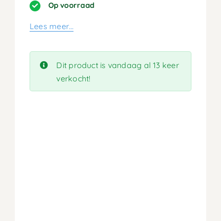
prijs
prijs
Op voorraad
was:
is:
Lees meer…
519,90.
259,95.
Dit product is vandaag al 13 keer
verkocht!