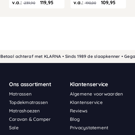
v.a.:
119,95
v.a.:
109,95
239,90
190,00
aal achteraf met KLARNA • Sinds 1989 de slaapkenner • Gegaran
Ons assortiment
Klantenservice
Matrassen
Algemene voorwaarden
Topdekmatrassen
Klantenservice
Matrashoezen
Reviews
Caravan & Camper
Blog
Sale
Privacystatement