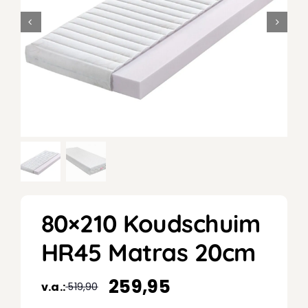
80×210 Koudschuim
HR45 Matras 20cm
259,95
v.a.:
519,90
Oorspronkelijke
Huidige