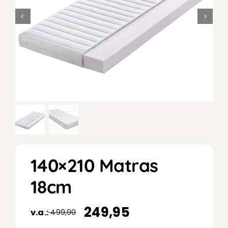
140×210 Matras
18cm
249,95
v.a.:
499,90
Oorspronkelijke
Huidige