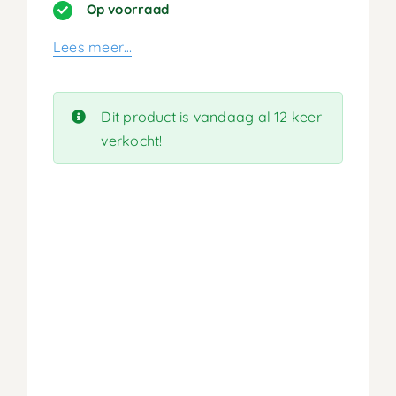
prijs
prijs
Op voorraad
was:
is:
Lees meer…
499,90.
249,95.
Dit product is vandaag al 12 keer
verkocht!