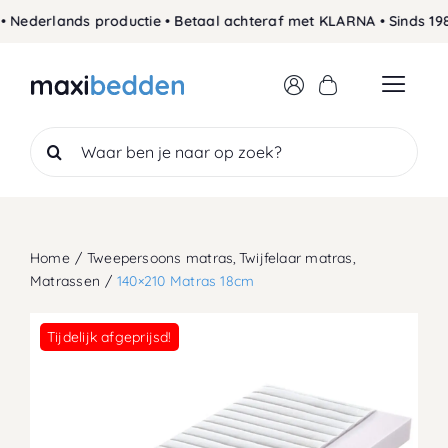
Skip
Nederlands productie • Betaal achteraf met KLARNA • Sinds 1989
to
content
Search
for:
Home
Tweepersoons matras
Twijfelaar matras
Matrassen
140×210 Matras 18cm
Tijdelijk afgeprijsd!