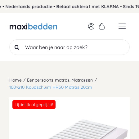
Skip
ederlands productie • Betaal achteraf met KLARNA • Sinds 1989 
to
content
Search
for:
Home
Eenpersoons matras
Matrassen
100×210 Koudschuim HR50 Matras 20cm
Tijdelijk afgeprijsd!