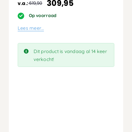
309,95
v.a.:
619,90
Oorspronkelijke
Huidige
prijs
prijs
Op voorraad
was:
is:
Lees meer…
619,90.
309,95.
Dit product is vandaag al 14 keer
verkocht!