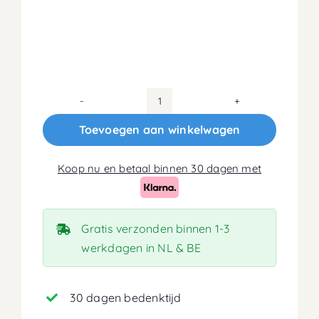
100x210
Koudschuim
Toevoegen aan winkelwagen
HR50
Matras
Koop nu en betaal binnen 30 dagen met
20cm
aantal
Gratis verzonden binnen 1-3
werkdagen in NL & BE
30 dagen bedenktijd