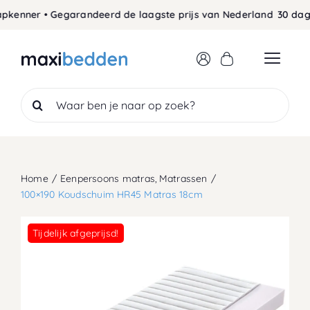
Skip
enner • Gegarandeerd de laagste prijs van Nederland
30 dagen b
to
content
Search
for:
Home
Eenpersoons matras
Matrassen
100×190 Koudschuim HR45 Matras 18cm
Tijdelijk afgeprijsd!