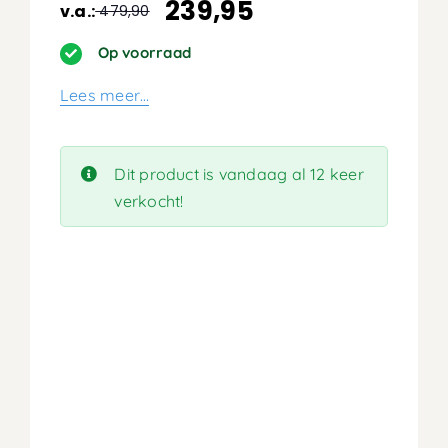
239,95
v.a.:
479,90
Oorspronkelijke
Huidige
prijs
prijs
Op voorraad
was:
is:
Lees meer…
479,90.
239,95.
Dit product is vandaag al 12 keer
verkocht!