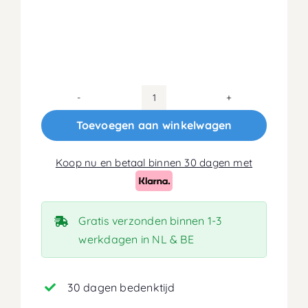
100x190
Koudschuim
Toevoegen aan winkelwagen
HR45
Matras
Koop nu en betaal binnen 30 dagen met
18cm
aantal
Gratis verzonden binnen 1-3
werkdagen in NL & BE
30 dagen bedenktijd