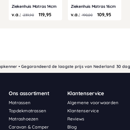
Ziekenhuis Matras 14cm
Ziekenhuis Matras 16cm
v.a.:
119,95
v.a.:
109,95
239,90
190,00
enner • Gegarandeerd de laagste prijs van Nederland
30 dagen b
Ons assortiment
Klantenservice
Matrassen
Algemene voorwaarden
Topdekmatrassen
Klantenservice
Matrashoezen
Reviews
Caravan & Camper
Blog